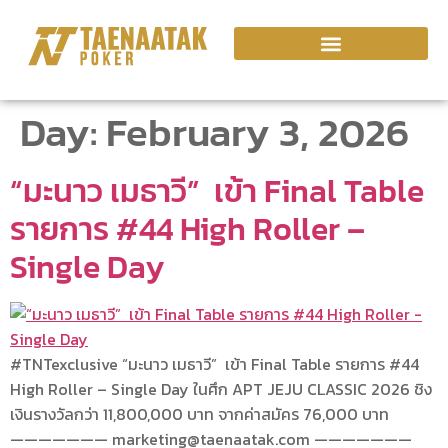
Day:
February 3, 2026
“มะนาว เมธาวี” เข้า Final Table
รายการ #44 High Roller –
Single Day
#TNTexclusive “มะนาว เมธาวี” เข้า Final Table รายการ #44
High Roller – Single Day ในศึก APT JEJU CLASSIC 2026 ชิง
เงินรางวัลกว่า 11,800,000 บาท จากค่าสมัคร 76,000 บาท
——————— marketing@taenaatak.com ———————