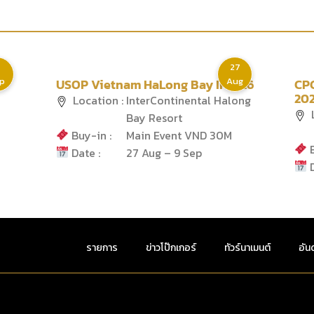
27
p
Aug
USOP Vietnam HaLong Bay II 2026
CP
20
Location :
InterContinental Halong
L
Bay Resort
Buy-in :
Main Event VND 30M
B
Date :
27 Aug – 9 Sep
D
รายการ
ข่าวโป๊กเกอร์
ทัวร์นาเมนต์
อัน