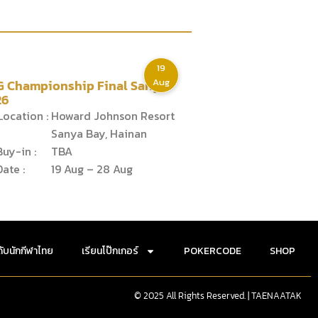
19
Aug
G Championship Final Sanya
26
ocation :
Howard Johnson Resort
Sanya Bay, Hainan
uy-in :
TBA
ate :
19 Aug – 28 Aug
ดับนักกีฬาไทย
เรียนโป๊กเกอร์
POKERCODE
SHOP
© 2025 All Rights Reserved. | TAENAATAK