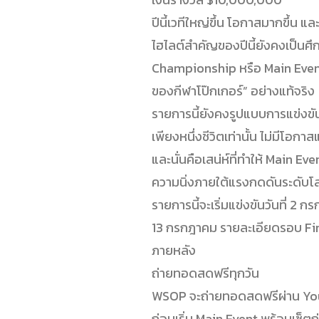
ปีนี้เวทีใหญ่ขึ้น โอกาสมากขึ้น แ
ไฮไลต์สำคัญของปีนี้ยังคงเป็น
Championship หรือ Main Event ท
ของกีฬาโป๊กเกอร์” อย่างแท้จริง
รายการนี้ยังคงรูปแบบการแข่งขัน
เพียงหนึ่งชีวิตเท่านั้น ไม่มีโอ
และนั่นคือเสน่ห์ที่ทำให้ Main E
ความนิ่งภายใต้แรงกดดันระดับโ
รายการนี้จะเริ่มแข่งขันวันที่ 2 ก
13 กรกฎาคม รายละเอียดรอบ Fin
ภายหลัง
ถ่ายทอดสดฟรีทุกวัน
WSOP จะถ่ายทอดสดฟรีผ่าน You
ก่อนเริ่ม Main Event พร้อมเซ็