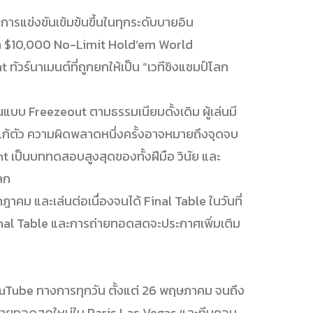
ละการแข่งขันเข้มข้นขึ้นในทุกระดับบายอิน
ศึก $10,000 No-Limit Hold’em World
ัวร์นาเมนต์ที่ถูกยกให้เป็น “เวทีชิงแชมป์โลก
แบบ Freezeout ตามธรรมเนียมดั้งเดิม ผู้เล่นมี
กาสแก้ตัว ความผิดพลาดหนึ่งครั้งอาจหมายถึงจุดจบ
vent เป็นบททดสอบสูงสุดของทั้งฝีมือ วินัย และ
ลก
รกฎาคม และเล่นต่อเนื่องจนได้ Final Table ในวันที่
al Table และการถ่ายทอดสดจะประกาศเพิ่มเติม
Tube ทางการทุกวัน ตั้งแต่ 26 พฤษภาคม จนถึง
ตถ่ายทอดสดใหม่ใน Paris Las Vegas และทีมคอม