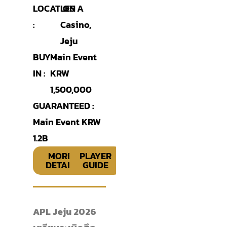
LOCATION
LES A
:
Casino,
Jeju
BUY-
Main Event
IN :
KRW
1,500,000
GUARANTEED :
Main Event KRW
1.2B
MORE
PLAYER
DETAIL
GUIDE
APL Jeju 2026