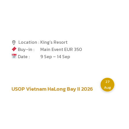
Location :
King’s Resort
Buy-in :
Main Event EUR 350
Date :
9 Sep – 14 Sep
27
Aug
USOP Vietnam HaLong Bay II 2026