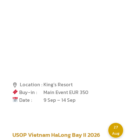
Location :
King’s Resort
Buy-in :
Main Event EUR 350
Date :
9 Sep – 14 Sep
27
Aug
USOP Vietnam HaLong Bay II 2026