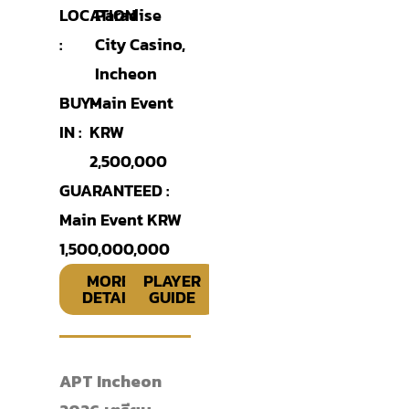
LOCATION
Paradise
:
City Casino,
Incheon
BUY-
Main Event
IN :
KRW
2,500,000
GUARANTEED :
Main Event KRW
1,500,000,000
MORE
PLAYER
DETAIL
GUIDE
APT Incheon