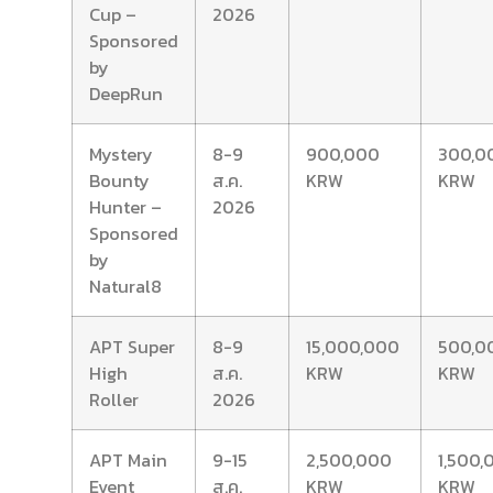
Cup –
2026
Sponsored
by
DeepRun
Mystery
8-9
900,000
300,0
Bounty
ส.ค.
KRW
KRW
Hunter –
2026
Sponsored
by
Natural8
APT Super
8-9
15,000,000
500,0
High
ส.ค.
KRW
KRW
Roller
2026
APT Main
9-15
2,500,000
1,500
Event
ส.ค.
KRW
KRW