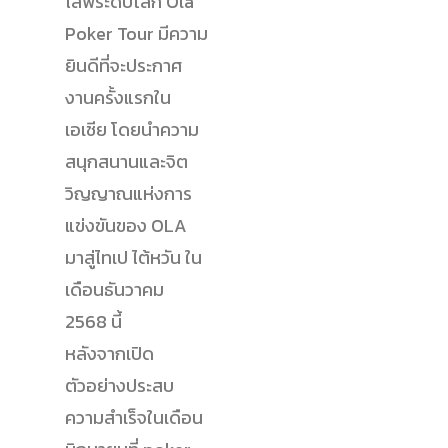
ไลฟ์ระดับโลก Ola
Poker Tour มีความ
ยินดีที่จะประกาศ
งานครั้งแรกใน
เอเชีย โดยนำความ
สนุกสนานและจิต
วิญญาณแห่งการ
แข่งขันของ OLA
มาสู่ไทเป ไต้หวัน ใน
เดือนธันวาคม
2568 นี้
หลังจากเปิด
ตัวอย่างประสบ
ความสำเร็จในเดือน