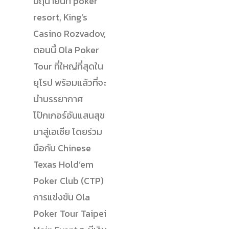
มิถุนายนที่ poker
resort, King’s
Casino Rozvadov,
ตอนนี้ Ola Poker
Tour ที่ใหญ่ที่สุดใน
ยุโรป พร้อมแล้วที่จะ
นำบรรยากาศ
โป๊กเกอร์อันแสนสุข
มาสู่เอเชีย โดยร่วม
มือกับ Chinese
Texas Hold’em
Poker Club (CTP)
การแข่งขัน Ola
Poker Tour Taipei