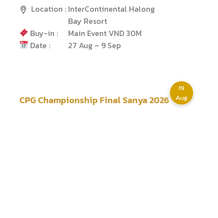
Location :
InterContinental Halong
Bay Resort
Buy-in :
Main Event VND 30M
Date :
27 Aug – 9 Sep
19
Aug
CPG Championship Final Sanya 2026