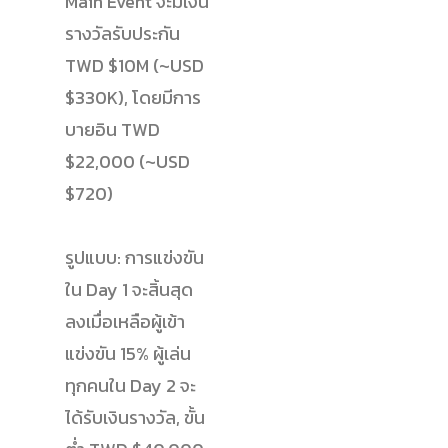
Main Event จะมีเงิน
รางวัลรับประกัน
TWD $10M (~USD
$330K), โดยมีการ
บายอิน TWD
$22,000 (~USD
$720)
รูปแบบ
: การแข่งขัน
ใน Day 1 จะสิ้นสุด
ลงเมื่อเหลือผู้เข้า
แข่งขัน 15% ผู้เล่น
ทุกคนใน Day 2 จะ
ได้รับเงินรางวัล, ขั้น