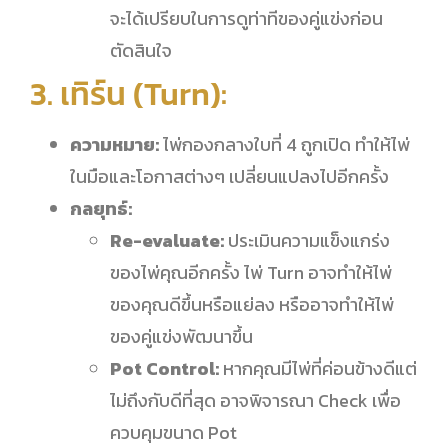
จะได้เปรียบในการดูท่าทีของคู่แข่งก่อน
ตัดสินใจ
3. เทิร์น (Turn):
ความหมาย:
ไพ่กองกลางใบที่ 4 ถูกเปิด ทำให้ไพ่
ในมือและโอกาสต่างๆ เปลี่ยนแปลงไปอีกครั้ง
กลยุทธ์:
Re-evaluate:
ประเมินความแข็งแกร่ง
ของไพ่คุณอีกครั้ง ไพ่ Turn อาจทำให้ไพ่
ของคุณดีขึ้นหรือแย่ลง หรืออาจทำให้ไพ่
ของคู่แข่งพัฒนาขึ้น
Pot Control:
หากคุณมีไพ่ที่ค่อนข้างดีแต่
ไม่ถึงกับดีที่สุด อาจพิจารณา Check เพื่อ
ควบคุมขนาด Pot