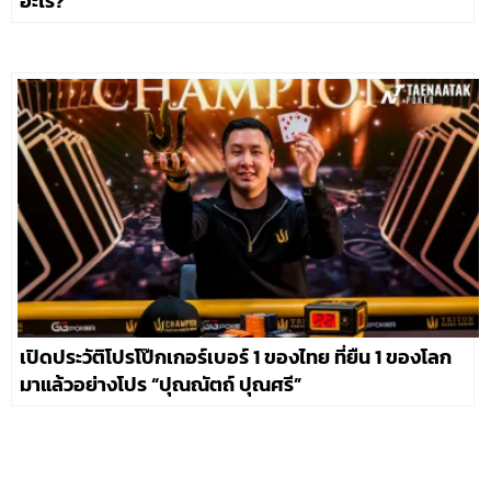
อะไร?
เปิดประวัติโปรโป๊กเกอร์เบอร์ 1 ของไทย ที่ยืน 1 ของโลก
มาแล้วอย่างโปร “ปุณณัตถ์ ปุณศรี”