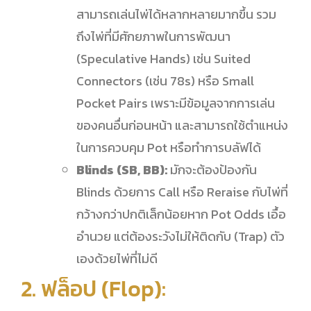
สามารถเล่นไพ่ได้หลากหลายมากขึ้น รวม
ถึงไพ่ที่มีศักยภาพในการพัฒนา
(Speculative Hands) เช่น Suited
Connectors (เช่น 78s) หรือ Small
Pocket Pairs เพราะมีข้อมูลจากการเล่น
ของคนอื่นก่อนหน้า และสามารถใช้ตำแหน่ง
ในการควบคุม Pot หรือทำการบลัฟได้
Blinds (SB, BB):
มักจะต้องป้องกัน
Blinds ด้วยการ Call หรือ Reraise กับไพ่ที่
กว้างกว่าปกติเล็กน้อยหาก Pot Odds เอื้อ
อำนวย แต่ต้องระวังไม่ให้ติดกับ (Trap) ตัว
เองด้วยไพ่ที่ไม่ดี
2. ฟล็อป (Flop):