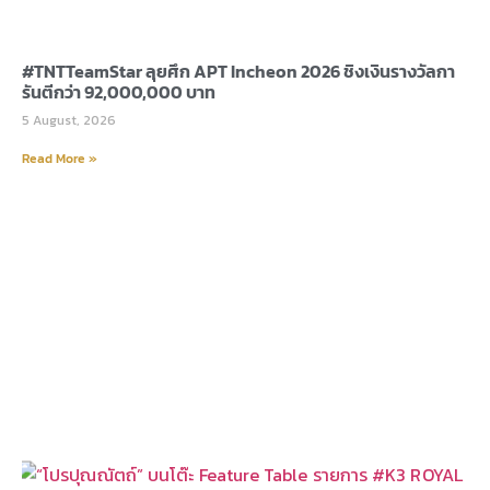
#TNTTeamStar ลุยศึก APT Incheon 2026 ชิงเงินรางวัลกา
รันตีกว่า 92,000,000 บาท
5 August, 2026
Read More »