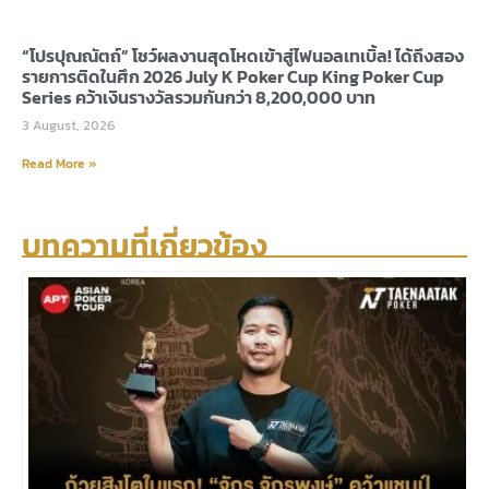
“โปรปุณณัตถ์” โชว์ผลงานสุดโหดเข้าสู่ไฟนอลเทเบิ้ล! ได้ถึงสอง
รายการติดในศึก 2026 July K Poker Cup King Poker Cup
Series คว้าเงินรางวัลรวมกันกว่า 8,200,000 บาท
3 August, 2026
Read More »
บทความที่เกี่ยวข้อง