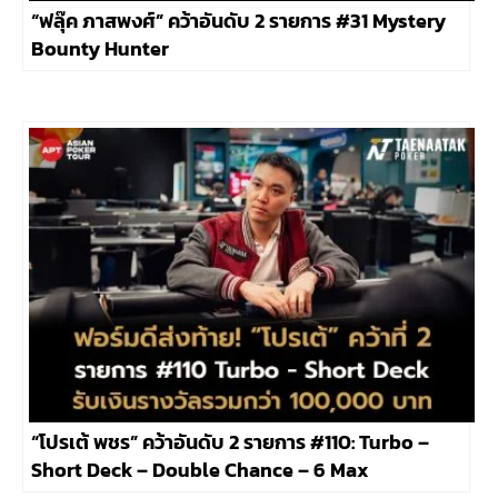
“ฟลุ๊ค ภาสพงศ์” คว้าอันดับ 2 รายการ #31 Mystery
Bounty Hunter
“โปรเต้ พชร” คว้าอันดับ 2 รายการ #110: Turbo –
Short Deck – Double Chance – 6 Max