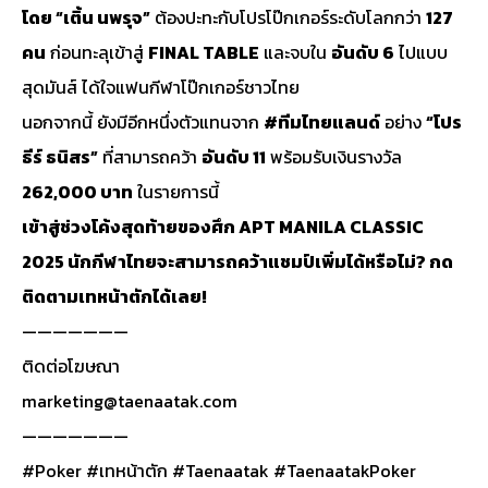
โดย “เติ้น นพรุจ”
ต้องปะทะกับโปรโป๊กเกอร์ระดับโลกกว่า
127
คน
ก่อนทะลุเข้าสู่
FINAL TABLE
และจบใน
อันดับ 6
ไปแบบ
สุดมันส์ ได้ใจแฟนกีฬาโป๊กเกอร์ชาวไทย
นอกจากนี้ ยังมีอีกหนึ่งตัวแทนจาก
#ทีมไทยแลนด์
อย่าง
“โปร
ธีร์ ธนิสร”
ที่สามารถคว้า
อันดับ 11
พร้อมรับเงินรางวัล
262,000 บาท
ในรายการนี้
เข้าสู่ช่วงโค้งสุดท้ายของศึก APT MANILA CLASSIC
2025 นักกีฬาไทยจะสามารถคว้าแชมป์เพิ่มได้หรือไม่? กด
ติดตามเทหน้าตักได้เลย!
———————
ติดต่อโฆษณา
marketing@taenaatak.com
———————
#Poker #เทหน้าตัก #Taenaatak #TaenaatakPoker