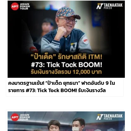
435,000 บาท
คงมาตรฐานเข้ม! “ป๋าเต็ด ยุทธนา” ฟาดอันดับ 9 ใน
รายการ #73: Tick Tock BOOM! รับเงินรางวัล
12,000 บาท จากค่าสมัคร 5,300 บาท