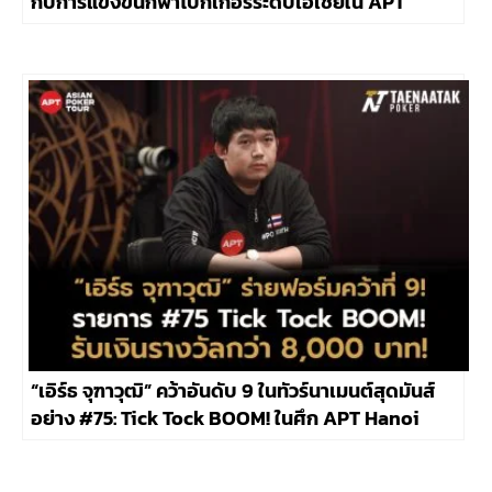
กับการแข่งขันกีฬาโป๊กเกอร์ระดับเอเชียใน APT
INCHEON 2023
“เอิร์ธ จุฑาวุฒิ” คว้าอันดับ 9 ในทัวร์นาเมนต์สุดมันส์
อย่าง #75: Tick Tock BOOM! ในศึก APT Hanoi
Billions 2023 พร้อมรับเงินรางวัล 8,000 บาท