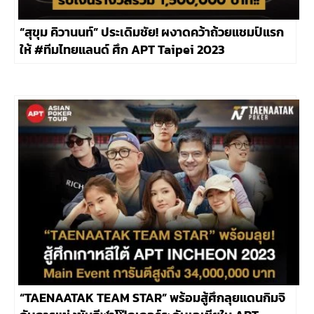
“สุขุม คิวานนท์” ประเดิมชัย! ผงาดคว้าถ้วยแชมป์แรก
ให้ #ทีมไทยแลนด์ ศึก APT Taipei 2023
“TAENAATAK TEAM STAR” พร้อมสู้ศึกลุยแดนกิมจิ