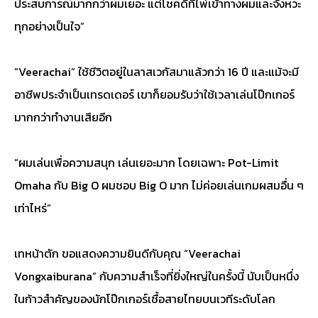
ประสบการณ์มากกว่าผมเยอะ แต่โชคดีที่ไพ่เข้าทางผมและจังหวะ
ทุกอย่างเป็นใจ”
“Veerachai” ใช้ชีวิตอยู่ในลาสเวกัสมาแล้วกว่า 16 ปี และแม้จะมี
อาชีพประจำเป็นเทรดเดอร์ เขาก็ยอมรับว่าใช้เวลาเล่นโป๊กเกอร์
มากกว่าทำงานเสียอีก
“ผมเล่นเพื่อความสนุก เล่นเยอะมาก โดยเฉพาะ Pot-Limit
Omaha กับ Big O ผมชอบ Big O มาก ไม่ค่อยเล่นเกมผสมอื่น ๆ
เท่าไหร่”
เทหน้าตัก ขอแสดงความยินดีกับคุณ “Veerachai
Vongxaiburana” กับความสำเร็จที่ยิ่งใหญ่ในครั้งนี้ นับเป็นหนึ่ง
ในก้าวสำคัญของนักโป๊กเกอร์เชื้อสายไทยบนเวทีระดับโลก