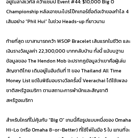
อยู่ในลาสเวกัส คว้าแชมป์ Event #44: $10,000 Big O
Championship หลังเอาชนะโปรโป๊กเกอร์ชื่อดังเจ้าของกำไล 4
เส้นอย่าง “Phil Hui” ในช่วง Heads-up ที่ยาวนาน
ท้ายที่สุด เขาสามารถคว้า WSOP Bracelet เส้นแรกในชีวิต และ
เงินรางวัลมูลค่า 22,300,000 บาทกลับบ้าน ทั้งนี้ แม้บนฐาน
ข้อมูลของ The Hendon Mob จะปรากฏข้อมูลว่าเขาคือผู้เล่น
สัญชาติไทย เดิมอยู่ในอันดันที่ 11 ของ Thailand All Time
Money List แต่ในพิธีมอบรางวัลครั้งนี้ Veerachai ได้ใช้เพลง
ชาติสหรัฐอเมริกา ตามสถานะการพำนักและสัญชาติ
สหรัฐอเมริกา
สำหรับใครที่ไม่คุ้นกับ “Big O” เกมนี้คือรูปแบบหนึ่งของ Omaha
Hi-Lo (หรือ Omaha 8-or-Better) ที่ใช้ไพ่ในมือ 5 ใบ แทนที่จะ