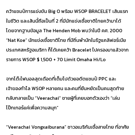
คว้าแชมป์การแข่งขัน Big O พร้อม WSOP BRACELET เส้นแรก
ในชีวิต และเส้นนี้ถือเป็นที่ 2 ที่มีนักแข่งเชื้อชาติไทยคว้ามาได้
โดยจากฐานข้อมูล The Henden Mob พบว่าในปี คศ. 2000
“Nat Koe” นักแข่งเชื้อชาติไทย ที่มีถิ่นพำนักในรัฐแคลิฟอร์เนีย
ประเทศสหรัฐอเมริกา ก็ได้เคยคว้า Bracelet ไปครองมาแล้วจาก
รายการ WSOP $ 1,500 + 70 Limit Omaha Hi/Lo
จากโต๊ะไฟนอลสุดเดือดที่เต็มไปด้วยอดีตแชมป์ PPC และ
เจ้าของกำไล WSOP หลายคน และคนที่ยืนหยัดเป็นคนสุดท้าย
กลับกลายเป็น “Veerachai” ชายผู้ที่เคยบอกตัวเองว่า “เล่น
โป๊กเกอร์แค่เพื่อความสนุก”
“Veerachai Vongxaiburana” ชาวอเมริกันเชื้อสายไทย ที่อาศัย