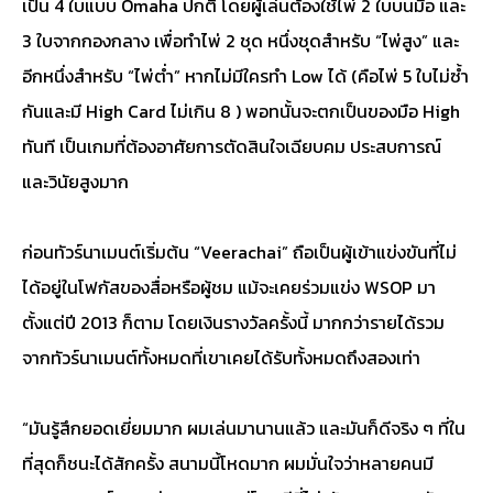
เป็น 4 ใบแบบ Omaha ปกติ โดยผู้เล่นต้องใช้ไพ่ 2 ใบบนมือ และ
3 ใบจากกองกลาง เพื่อทำไพ่ 2 ชุด หนึ่งชุดสำหรับ “ไพ่สูง” และ
อีกหนึ่งสำหรับ “ไพ่ต่ำ” หากไม่มีใครทำ Low ได้ (คือไพ่ 5 ใบไม่ซ้ำ
กันและมี High Card ไม่เกิน 8 ) พอทนั้นจะตกเป็นของมือ High
ทันที เป็นเกมที่ต้องอาศัยการตัดสินใจเฉียบคม ประสบการณ์
และวินัยสูงมาก
ก่อนทัวร์นาเมนต์เริ่มต้น “Veerachai” ถือเป็นผู้เข้าแข่งขันที่ไม่
ได้อยู่ในโฟกัสของสื่อหรือผู้ชม แม้จะเคยร่วมแข่ง WSOP มา
ตั้งแต่ปี 2013 ก็ตาม โดยเงินรางวัลครั้งนี้ มากกว่ารายได้รวม
จากทัวร์นาเมนต์ทั้งหมดที่เขาเคยได้รับทั้งหมดถึงสองเท่า
“มันรู้สึกยอดเยี่ยมมาก ผมเล่นมานานแล้ว และมันก็ดีจริง ๆ ที่ใน
ที่สุดก็ชนะได้สักครั้ง สนามนี้โหดมาก ผมมั่นใจว่าหลายคนมี