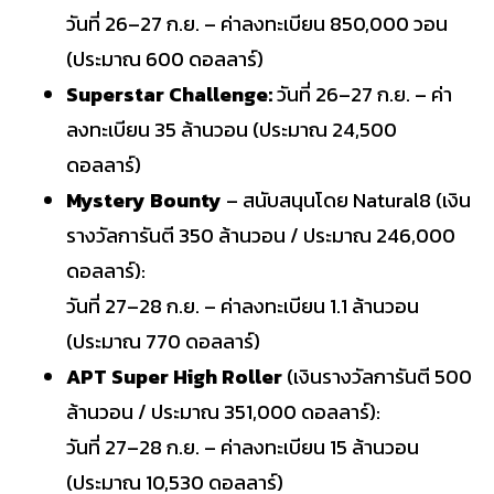
วันที่ 26–27 ก.ย. – ค่าลงทะเบียน 850,000 วอน
(ประมาณ 600 ดอลลาร์)
Superstar Challenge:
วันที่ 26–27 ก.ย. – ค่า
ลงทะเบียน 35 ล้านวอน (ประมาณ 24,500
ดอลลาร์)
Mystery Bounty
– สนับสนุนโดย Natural8 (เงิน
รางวัลการันตี 350 ล้านวอน / ประมาณ 246,000
ดอลลาร์):
วันที่ 27–28 ก.ย. – ค่าลงทะเบียน 1.1 ล้านวอน
(ประมาณ 770 ดอลลาร์)
APT Super High Roller
(เงินรางวัลการันตี 500
ล้านวอน / ประมาณ 351,000 ดอลลาร์):
วันที่ 27–28 ก.ย. – ค่าลงทะเบียน 15 ล้านวอน
(ประมาณ 10,530 ดอลลาร์)