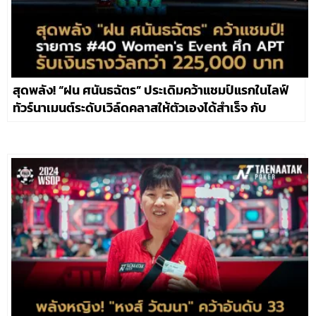
สุดพลัง! “ฝน ศนันธฉัตร” ประเดิมคว้าแชมป์แรกในไลฟ์
ทัวร์นาเมนต์ระดับเวิล์ดคลาสให้ตัวเองได้สำเร็จ กับ
รายการ #40 Women’s Event