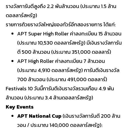
รางวัลการันตีสูงถึง 2.2 พันล้านวอน (ประมาณ 1.5 ล้าน
ดอลลาร์สหรัฐ)
รายการถ้วยรางวัลใหญ่ของทัวร์อีกสองรายการ ได้แก่:
APT Super High Roller ค่าลงทะเบียน 15 ล้านวอน
(ประมาณ 10,530 ดอลลาร์สหรัฐ) มีเงินรางวัลการัน
ตี 500 ล้านวอน (ประมาณ 351,000 ดอลลาร์)
APT High Roller ค่าลงทะเบียน 7 ล้านวอน
(ประมาณ 4,910 ดอลลาร์สหรัฐ) การันตีเงินรางวัล
700 ล้านวอน (ประมาณ 491,000 ดอลลาร์)
Festivals 10 วันนี้การันตีเงินรางวัลรวมเกือบ 4.9 พัน
ล้านวอน (ประมาณ 3.4 ล้านดอลลาร์สหรัฐ)
Key Events
APT National Cup
(เงินรางวัลการันตี 200 ล้าน
วอน / ประมาณ 140,000 ดอลลาร์สหรัฐ):