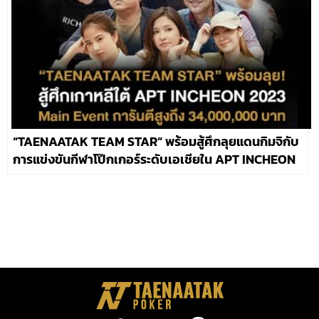
“TAENAATAK TEAM STAR” พร้อมสู้ศึกลุยแดนกิมจิกับ
การแข่งขันกีฬาโป๊กเกอร์ระดับเอเชียใน APT INCHEON
2023