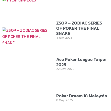
ZSOP – ZODIAC SERIES
OF POKER THE FINAL
SNAKE
4 July, 2025
Ace Poker League Taipei
2025
22 May, 2025
Poker Dream 18 Malaysia
8 May, 2025