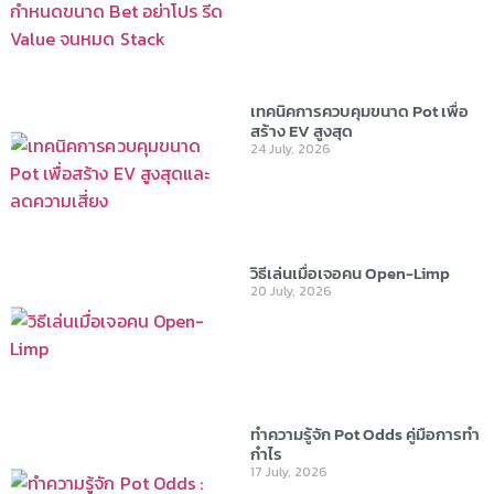
เทคนิคการควบคุมขนาด Pot เพื่อ
สร้าง EV สูงสุด
24 July, 2026
วิธีเล่นเมื่อเจอคน Open-Limp
20 July, 2026
ทำความรู้จัก Pot Odds คู่มือการทำ
กำไร
17 July, 2026