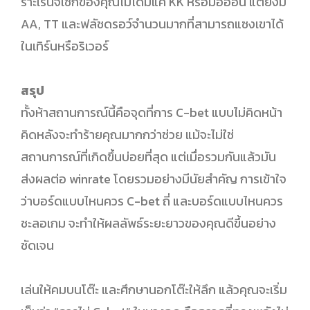
ราะเรนจ์เช็กของคุณไม่ได้มีแค่ KK หรือมืออ่อน แต่ยังมี
AA, TT และฟลัชดรอว์จำนวนมากที่สามารถแซงเขาได้
ในเทิร์นหรือริเวอร์
สรุป
ทั้งห้าสถานการณ์นี้คือจุดที่การ C-bet แบบไม่คิดหน้า
คิดหลังจะทำร้ายคุณมากกว่าช่วย แม้จะไม่ใช่
สถานการณ์ที่เกิดขึ้นบ่อยที่สุด แต่เมื่อรวมกันแล้วมัน
ส่งผลต่อ winrate โดยรวมอย่างมีนัยสำคัญ การเข้าใจ
ว่าบอร์ดแบบไหนควร C-bet ถี่ และบอร์ดแบบไหนควร
ชะลอเกม จะทำให้ผลลัพธ์ระยะยาวของคุณดีขึ้นอย่าง
ชัดเจน
เล่นให้คมบนโต๊ะ และศึกษานอกโต๊ะให้ลึก แล้วคุณจะเริ่ม