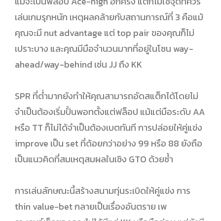
แม้จะเป็นฟล็อป Ace-high อีกครั้ง แต่ก็ไม่ใช่จุดที่ควร
เล่นเกมรุกหนัก เหตุผลคล้ายกับสถานการณ์ที่ 3 คือแม้
คุณจะมี nut advantage แต่ top pair ของคุณก็ไม่
เปราะบาง และคุณมีมือจำนวนมากที่อยู่ในโซน way-
ahead/way-behind เช่น JJ ถึง KK
SPR ที่ต่ำมากยังทำให้คุณสามารถอัดสแต็กได้โดยไม่
จำเป็นต้องเริ่มปั้นพอทตั้งแต่ฟล็อป แม้แต่มือระดับ AA
หรือ TT ก็ไม่ได้จำเป็นต้องเบตทันที การปล่อยให้คู่แข่ง
improve เป็น set ที่ด้อยกว่าอย่าง 99 หรือ 88 ยังถือ
เป็นแนวคิดที่สมเหตุสมผลในเชิง GTO ด้วยซ้ำ
การเล่นลักษณะนี้สร้างสนามทุ่นระเบิดให้คู่แข่ง การ
thin value-bet กลายเป็นเรื่องอันตราย เพ