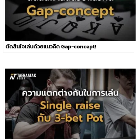
ตัดสินใจเล่นด้วยแนวคิด Gap-concept!