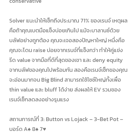
conservative
Solver แนะนำให้เช็กถึงประมาณ 71% ของเรนจ์ เหตุผล
คือถ้าคุณเบตมือแข็งบ่อยเกินไป แม้จะบาลานซ์ด้วย
บลัฟอย่างถูกต้อง คุณจะเจอสองปัญหาใหญ่ หนึ่งคือ
คุณจะโดน raise บ่อยจากเรนจ์ที่แข็งกว่า ทำให้คู่แข่ง
รีด value จากมือที่ดีที่สุดของเขา และ deny equity
จากบลัฟของคุณไปพร้อมกัน สองคือเรนจ์เช็กของคุณ
จะอ่อนมากจน Big Blind สามารถใช้ไซซ์ใหญ่ทั้งเพื่อ
thin value และ bluff ได้ง่าย ส่งผลให้ EV รวมของ
เรนจ์เช็กลดลงอย่างรุนแรง
สถานการณ์ที่ 3: Button vs Lojack – 3-Bet Pot –
บอร์ด A♠ 8♠ 7♥