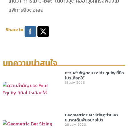
เห็นว่า “การไม่ C-bet” ในบางจุด คืออาวุธที่ทรงพลังไม่
แพ้การยิงต่อเลย
Share to
บทความน่าสนใจ
ความสําคัญของ Fold Equity ที่มือ
โปรเลือกใช้
31 July, 2026
Geometric Bet Sizing กำหนด
ขนาดเดิมพันอย่างโปร
28 July, 2026