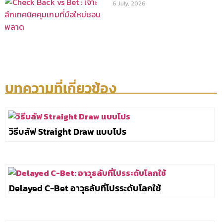
6 July, 2026
บทความที่เกี่ยวข้อง
วิธีบลัฟ Straight Draw แบบโปร
Delayed C-Bet อาวุธลับที่โปรระดับโลกใช้