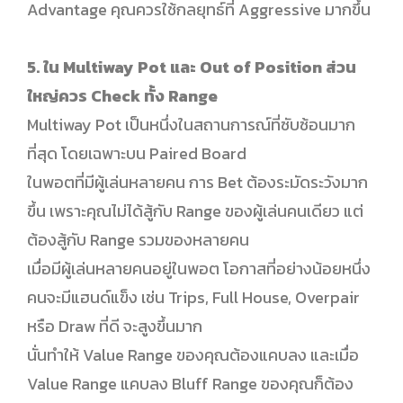
Advantage คุณควรใช้กลยุทธ์ที่ Aggressive มากขึ้น
5. ใน Multiway Pot และ Out of Position ส่วน
ใหญ่ควร Check ทั้ง Range
Multiway Pot เป็นหนึ่งในสถานการณ์ที่ซับซ้อนมาก
ที่สุด โดยเฉพาะบน Paired Board
ในพอตที่มีผู้เล่นหลายคน การ Bet ต้องระมัดระวังมาก
ขึ้น เพราะคุณไม่ได้สู้กับ Range ของผู้เล่นคนเดียว แต่
ต้องสู้กับ Range รวมของหลายคน
เมื่อมีผู้เล่นหลายคนอยู่ในพอต โอกาสที่อย่างน้อยหนึ่ง
คนจะมีแฮนด์แข็ง เช่น Trips, Full House, Overpair
หรือ Draw ที่ดี จะสูงขึ้นมาก
นั่นทำให้ Value Range ของคุณต้องแคบลง และเมื่อ
Value Range แคบลง Bluff Range ของคุณก็ต้อง