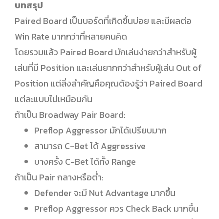
บทสรุป
Paired Board เป็นบอร์ดที่เกิดขึ้นบ่อย และมีผลต่อ
Win Rate มากกว่าที่หลายคนคิด
โดยรวมแล้ว Paired Board มักเล่นง่ายกว่าสำหรับผู้
เล่นที่มี Position และเล่นยากกว่าสำหรับผู้เล่น Out of
Position แต่สิ่งสำคัญคือคุณต้องรู้ว่า Paired Board
แต่ละแบบไม่เหมือนกัน
ถ้าเป็น Broadway Pair Board:
Preflop Aggressor มักได้เปรียบมาก
สามารถ C-Bet ได้ Aggressive
บางครั้ง C-Bet ได้ทั้ง Range
ถ้าเป็น Pair กลางหรือต่ำ:
Defender จะมี Nut Advantage มากขึ้น
Preflop Aggressor ควร Check Back มากขึ้น