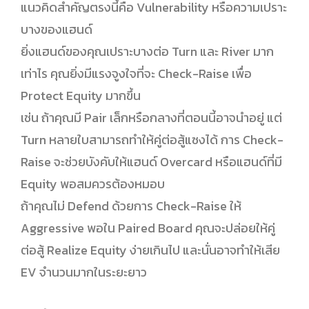
แนวคิดสำคัญตรงนี้คือ Vulnerability หรือความเปราะ
บางของแฮนด์
ยิ่งแฮนด์ของคุณเปราะบางต่อ Turn และ River มาก
เท่าไร คุณยิ่งมีแรงจูงใจที่จะ Check-Raise เพื่อ
Protect Equity มากขึ้น
เช่น ถ้าคุณมี Pair เล็กหรือกลางที่ตอนนี้อาจนำอยู่ แต่
Turn หลายใบสามารถทำให้คู่ต่อสู้แซงได้ การ Check-
Raise จะช่วยบังคับให้แฮนด์ Overcard หรือแฮนด์ที่มี
Equity พอสมควรต้องหมอบ
ถ้าคุณไม่ Defend ด้วยการ Check-Raise ให้
Aggressive พอใน Paired Board คุณจะปล่อยให้คู่
ต่อสู้ Realize Equity ง่ายเกินไป และนั่นอาจทำให้เสีย
EV จำนวนมากในระยะยาว