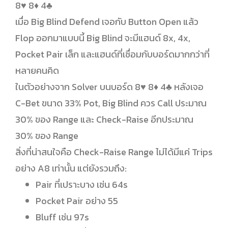
8♥ 8♦ 4♣
เมื่อ Big Blind Defend เจอกับ Button Open แล้ว
Flop ออกมาแบบนี้ Big Blind จะมีแฮนด์ 8x, 4x,
Pocket Pair เล็ก และแฮนด์ที่เชื่อมกับบอร์ดมากกว่าที่
หลายคนคิด
ในตัวอย่างจาก Solver บนบอร์ด 8♥ 8♦ 4♣ หลังเจอ
C-Bet ขนาด 33% Pot, Big Blind ควร Call ประมาณ
30% ของ Range และ Check-Raise อีกประมาณ
30% ของ Range
สิ่งที่น่าสนใจคือ Check-Raise Range ไม่ได้มีแค่ Trips
อย่าง A8 เท่านั้น แต่ยังรวมถึง:
Pair ที่เปราะบาง เช่น 64s
Pocket Pair อย่าง 55
Bluff เช่น 97s