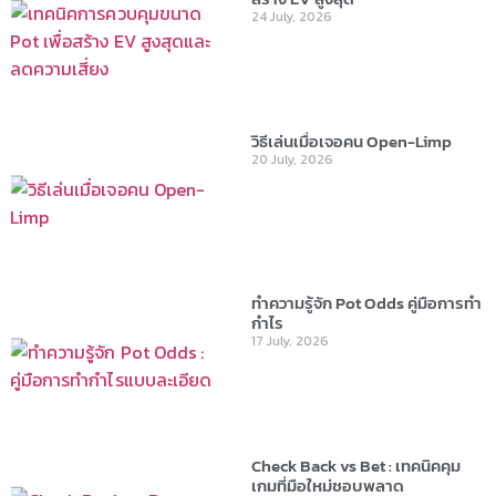
24 July, 2026
วิธีเล่นเมื่อเจอคน Open-Limp
20 July, 2026
ทำความรู้จัก Pot Odds คู่มือการทำ
กำไร
17 July, 2026
Check Back vs Bet : เทคนิคคุม
เกมที่มือใหม่ชอบพลาด