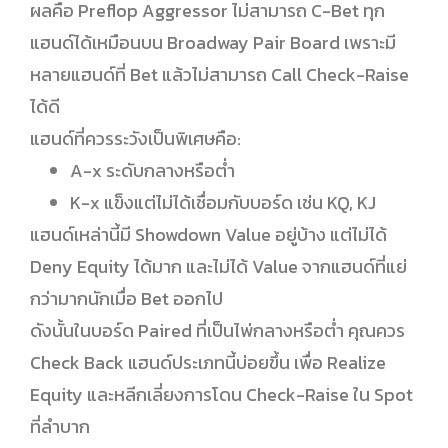
ผลคือ Preflop Aggressor ไม่สามารถ C-Bet ทุก
แฮนด์ได้เหมือนบน Broadway Pair Board เพราะมี
หลายแฮนด์ที่ Bet แล้วไม่สามารถ Call Check-Raise
ได้ดี
แฮนด์ที่ควรระวังเป็นพิเศษคือ:
A-x ระดับกลางหรือต่ำ
K-x แข็งแต่ไม่ได้เชื่อมกับบอร์ด เช่น KQ, KJ
แฮนด์เหล่านี้มี Showdown Value อยู่บ้าง แต่ไม่ได้
Deny Equity ได้มาก และไม่ได้ Value จากแฮนด์ที่แย่
กว่ามากนักเมื่อ Bet ออกไป
ดังนั้นในบอร์ด Paired ที่เป็นไพ่กลางหรือต่ำ คุณควร
Check Back แฮนด์ประเภทนี้บ่อยขึ้น เพื่อ Realize
Equity และหลีกเลี่ยงการโดน Check-Raise ใน Spot
ที่ลำบาก