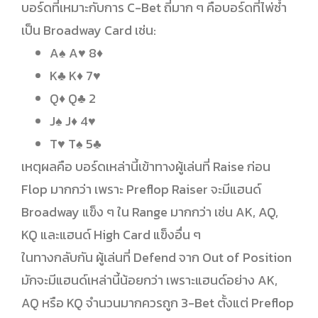
บอร์ดที่เหมาะกับการ C-Bet ถี่มาก ๆ คือบอร์ดที่ไพ่ซ้ำ
เป็น Broadway Card เช่น:
A♠ A♥ 8♦
K♣ K♦ 7♥
Q♦ Q♣ 2
J♠ J♦ 4♥
T♥ T♠ 5♣
เหตุผลคือ บอร์ดเหล่านี้เข้าทางผู้เล่นที่ Raise ก่อน
Flop มากกว่า เพราะ Preflop Raiser จะมีแฮนด์
Broadway แข็ง ๆ ใน Range มากกว่า เช่น AK, AQ,
KQ และแฮนด์ High Card แข็งอื่น ๆ
ในทางกลับกัน ผู้เล่นที่ Defend จาก Out of Position
มักจะมีแฮนด์เหล่านี้น้อยกว่า เพราะแฮนด์อย่าง AK,
AQ หรือ KQ จำนวนมากควรถูก 3-Bet ตั้งแต่ Preflop