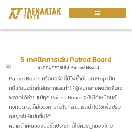
5 เทคนิคการเล่น Paired Board
Paired Board หรือบอร์ดที่มีไพ่ซ้ำกันบน Flop เป็น
หนึ่งในบอร์ดที่เล่นยากและทำให้ผู้เล่นหลายคนตัดสินใจ
พลาดได้ง่าย แม้ทุก Paired Board จะไม่ได้เหมือนกัน
ทั้งหมด แต่ก็มีแนวทางทั่วไปที่สามารถนำไปใช้เพื่อปรับ
กลยุทธ์ให้แม่นขึ้นได้
ความสำคัญของบอร์ดประเภทนี้ไม่ควรถูกมองข้าม