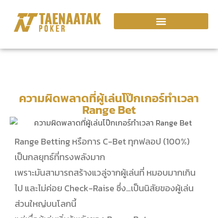
ความผิดพลาดที่ผู้เล่นโป๊กเกอร์ทำเวลา
Range Bet
Range Betting หรือการ C-Bet ทุกฟลอป (100%)
เป็นกลยุทธ์ที่ทรงพลังมาก
เพราะมันสามารถสร้างแวลู่จากผู้เล่นที่ หมอบมากเกิน
ไป และไม่ค่อย Check-Raise ซึ่ง…เป็นนิสัยของผู้เล่น
ส่วนใหญ่บนโลกนี้