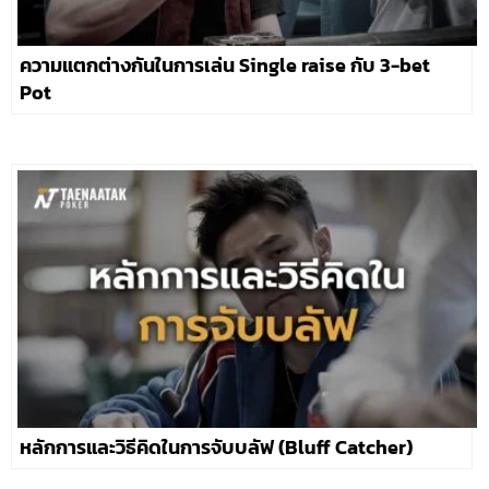
ความแตกต่างกันในการเล่น Single raise กับ 3-bet
Pot
หลักการและวิธีคิดในการจับบลัฟ (Bluff Catcher)