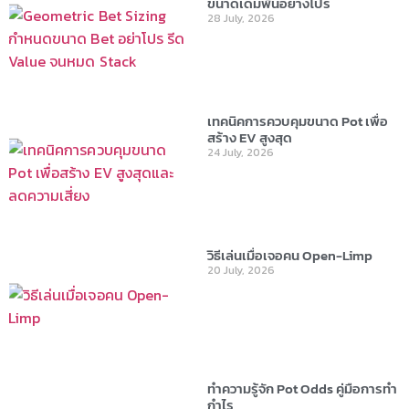
ขนาดเดิมพันอย่างโปร
28 July, 2026
เทคนิคการควบคุมขนาด Pot เพื่อ
สร้าง EV สูงสุด
24 July, 2026
วิธีเล่นเมื่อเจอคน Open-Limp
20 July, 2026
ทำความรู้จัก Pot Odds คู่มือการทำ
กำไร