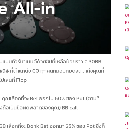
ูปแบบทัวร์นาเมนต์ด้วยชิปที่เหลือน้อยราว ๆ 30BB
ไพ่ 9♠9♣ ที่ตำแหน่ง CO ทุกคนหมอบหมดจนมาถึงคุณที่
ไปเล่นที่ Flop
 คุณเลือกที่จะ Bet ออกไป 60% ของ Pot (ตามที่
 ซึ่งถือเป็นข้อผิดพลาดของคุณ) BB call
่ง BB เลือกที่จะ Donk Bet ออกมา 25% ของ Pot ซึ่งก็