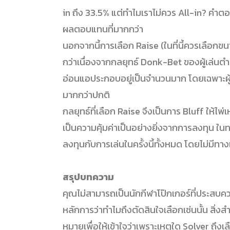
in ถึง 33.5% แต่ทำไมเราไม่ควร All-in? คำต
ผลตอบแทนที่มากกว่า
นอกจากนี้การเลือก Raise (ในที่นี้ควรเลือก
กว่าเนื่องจากกลยุทธ์ Donk-Bet ของผู้เล่นตำ
อ่อนแอประกอบอยู่เป็นจำนวนมาก โดยเฉพาะผู้เล่
มากกว่าปกติ
กลยุทธ์ที่เลือก Raise จึงเป็นการ Bluff ให้ไพ
เป็นความคุ้มค่าเป็นอย่างยิ่งจากการลงทุน ใ
ลงทุนกับการเล่นในครั้งนี้ทั้งหมด โดยไม่มีทาง
สรุปบทความ
คุณไม่สามารถเป็นนักกีฬาโป๊กเกอร์ที่ประสบควา
หลักการว่าทำไมถึงตัดสินใจเลือกเช่นนั้น สิ่งส
หมายเพื่อให้เข้าใจว่าเพราะเหตุใด Solver ถึ