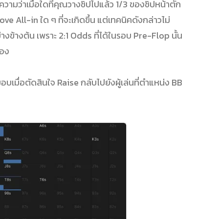
ายความว่าเมื่อใดที่คุณวางชิปไปแล้ว 1/3 ของชิปหน้าตัก
 All-in ใด ๆ ที่จะเกิดขึ้น แต่เทคนิคดังกล่าวไม่
่างข้างต้น เพราะ 2:1 Odds ที่ได้ในรอบ Pre-Flop นั้น
เอง
บเมื่อตัดสินใจ Raise กลับไปยังผู้เล่นที่ตำแหน่ง BB