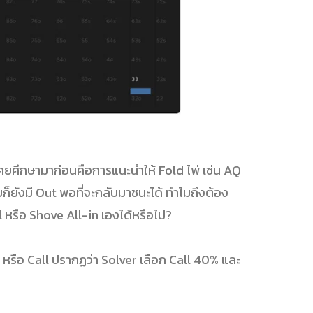
าเคยศึกษามาก่อนคือการแนะนำให้ Fold ไพ่ เช่น AQ
้อยก็ยังมี Out พอที่จะกลับมาชนะได้ ทำไมถึงต้อง
 หรือ Shove All-in เองได้หรือไม่?
 หรือ Call ปรากฏว่า Solver เลือก Call 40% และ