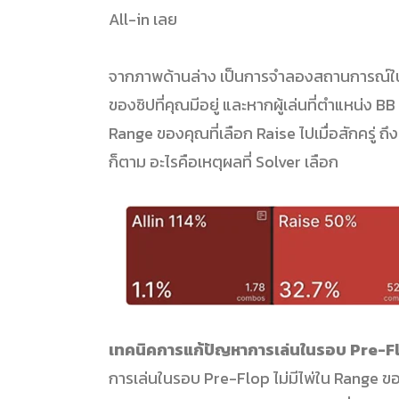
All-in เลย
จากภาพด้านล่าง เป็นการจำลองสถานการณ์ในต
ของชิปที่คุณมีอยู่ และหากผู้เล่นที่ตำแหน่ง 
Range ของคุณที่เลือก Raise ไปเมื่อสักครู่ ถึงแ
ก็ตาม อะไรคือเหตุผลที่ Solver เลือก
เทคนิคการแก้ปัญหาการเล่นในรอบ
Pre-Fl
การเล่นในรอบ Pre-Flop ไม่มีไพ่ใน Range ของผ